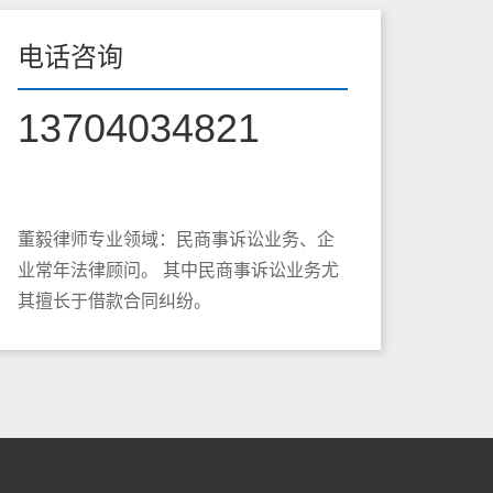
电话咨询
13704034821
董毅律师专业领域：民商事诉讼业务、企
业常年法律顾问。 其中民商事诉讼业务尤
其擅长于借款合同纠纷。