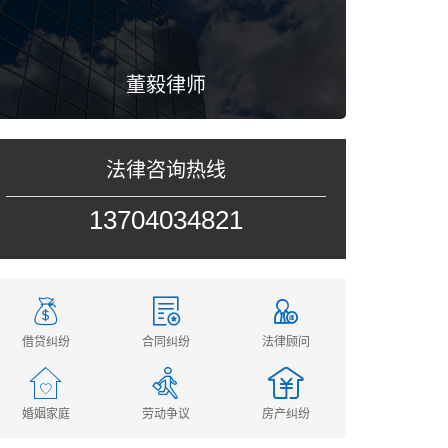
董毅律师
法律咨询热线
13704034821
借贷纠纷
合同纠纷
法律顾问
婚姻家庭
劳动争议
房产纠纷