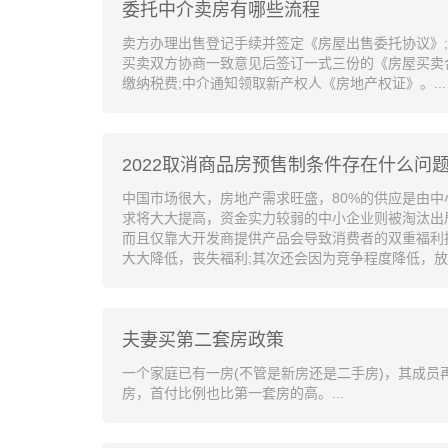
委托中介卖房有哪些流程
卖方办理出售登记手续并签定《房屋出售委托协议》;
买卖双方协商一致意见后签订一式三份的《房屋买卖合
缴纳税费;中介通知领取新产权人《房地产权证》。...
2022取消商品房预售制条件存在什么问
中国市场很大，房地产需求旺盛，80%的供应是由
求将大大提高，资金实力较弱的中小企业则被淘汰出
而且仅靠大开发商提供产品会导致消费者的双重福利
大大降低，丧失福利;其次还会因为竞争程度降低，放
夫妻买第二套房政策
一个家庭已有一房(不管是新房还是二手房)，其成员
房，首付比例也比第一套房的高。...