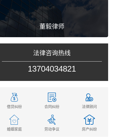
董毅律师
法律咨询热线
13704034821
借贷纠纷
合同纠纷
法律顾问
婚姻家庭
劳动争议
房产纠纷