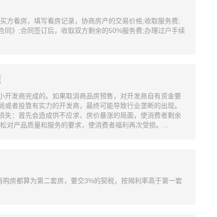
买方看房，填写看房记录，协商房产的交易价格;收取服务费;
同》;合同签订后，收取双方剩余的50%服务费;办理过户手续
题
中小开发商完成的。如果取消商品房预售，对开发商自有资金要
局或者投靠有实力的开发商，最终可能导致行业垄断的出现。
损失：首先会造成供不应求、房价暴涨的局面，使消费者剩余
松对产品质量和服务的要求，使消费者福利再次受损。...
再购房都算为第二套房，要交3%的契税，按揭利率高于第一套